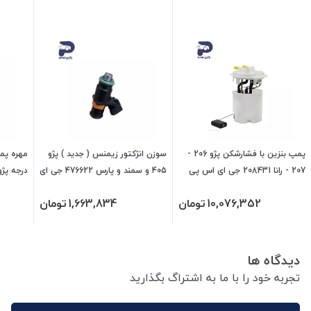
پمپ بنزین با فشارشکن پژو 206 -
سوزن انژکتور زیمنس ( جدید ) پژو
مهره پمپ
207 - رانا 208431 جی ای اس پی
405 و سمند و پارس 476622 جی ای
اس پی
10,076,352
تومان
1,663,834
تومان
ای اس پ
دیدگاه ها
تجربه خود را با ما به اشتراگ بگذارید