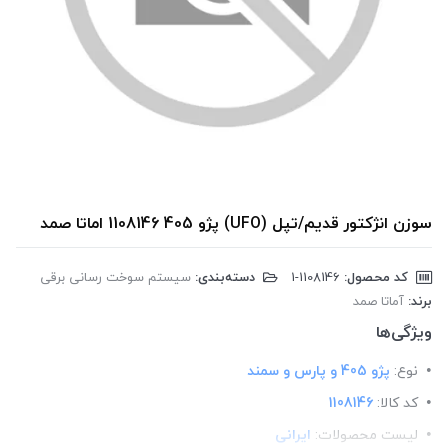
سوزن انژکتور قدیم/تپل (UFO) پژو 405 1108146 اماتا صمد
کد محصول:
‎1-1108146
دسته‌بندی:
سیستم سوخت رسانی برقی
برند:
آماتا صمد
ویژگی‌ها
نوع:
پژو 405 و پارس و سمند
کد کالا:
1108146
لیست محصولات:
ایرانی