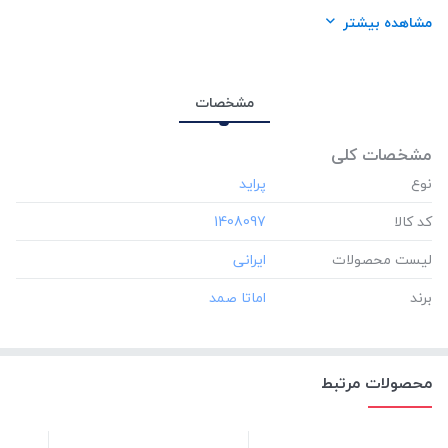
برند:
اماتا صمد
مشاهده بیشتر
مشخصات
مشخصات کلی
نوع
کد کالا
‎1408097
لیست محصولات
برند
محصولات مرتبط