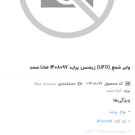
وایر شمع (UFO) زیمنس پراید 1408097 اماتا صمد
کد محصول:
‎1-1408097
دسته‌بندی:
سیستم جرقه
برند:
آماتا صمد
ویژگی‌ها
نوع:
پراید
کد کالا:
1408097
لیست محصولات:
ایرانی