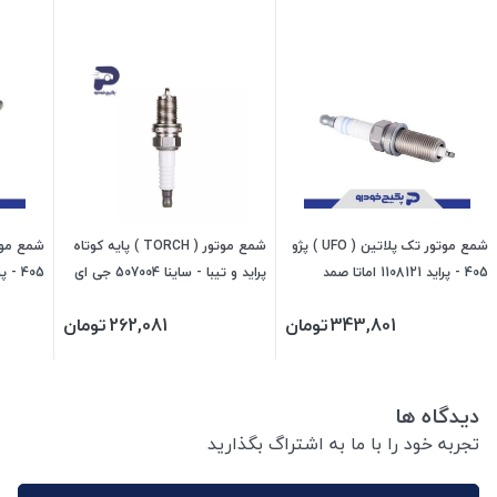
شمع موتور تک پلاتین ( UFO ) پژو
شمع موتور ( TORCH ) پایه کوتاه
405 - پراید 1108121 اماتا صمد
پراید و تیبا - ساینا 507004 جی ای
405 - پراید 1108120 اماتا صمد
اس پی
343,801
تومان
262,081
تومان
دیدگاه ها
تجربه خود را با ما به اشتراگ بگذارید