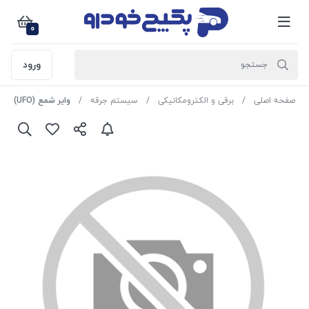
0
ورود
صفحه اصلی
برقی و الکترومکانیکی
سیستم جرقه
وایر شمع (UFO) زیمنس پراید 1408097 اماتا صمد