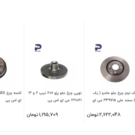
 ترمز چرخ جلو ماندو ( یک
توپی چرخ جلو پژو 206 تیپ 2 و 3-
عدد ) سمند ملی 339715 جی ای
221021 جی ای اس پی
ای اس پی
ی
2,622,048
تومان
1,195,709
تومان