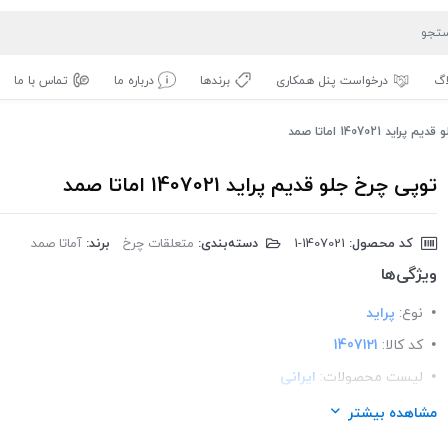
اگ
درخواست پنل همکاری
برندها
درباره ما
تماس با ما
ید 1407021 اماتا صمد
توپی چرخ جلو قدیم پراید 1407021 اماتا صمد
کد محصول:
‎1-1407021
دسته‌بندی:
متعلقات چرخ
برند:
آماتا صمد
ویژگی‌ها
نوع:
پراید
کد کالا:
1407121
لیست محصولات:
ایرانی
برند:
اماتا صمد
مشاهده بیشتر