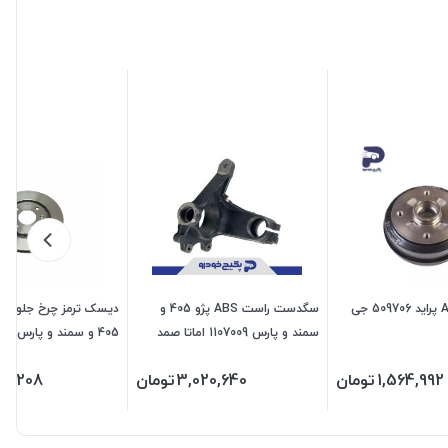
کاسه چرخ ABS پراید 509706 جی
سگدست راست ABS پژو 405 و
دیسک ترمز چرخ جلو ( ی
سمند و پارس 1107009 اماتا صمد
اس پی
1,564,992
تومان
3,020,640
تومان
10,208