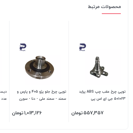
محصولات مرتبط
توپی چرخ عقب چپ ABS پراید
توپی چرخ جلو پژو 405 و پارس و
دیسک
501023 جی ای اس پی
سمند - سمند ملی - دنا - سورن
471021 جی ای اس پی
اس پ
557,357
تومان
1,013,126
تومان