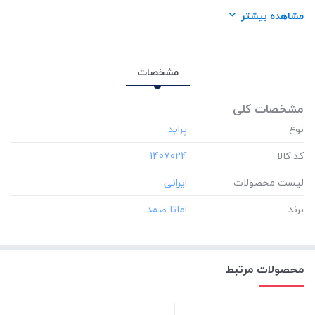
برند:
اماتا صمد
مشاهده بیشتر
مشخصات
مشخصات کلی
نوع
کد کالا
‎1407024
لیست محصولات
برند
محصولات مرتبط