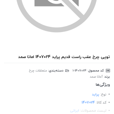
توپی چرخ عقب راست قدیم پراید 1407024 اماتا صمد
کد محصول:
‎1-1407024
دسته‌بندی:
متعلقات چرخ
برند:
آماتا صمد
ویژگی‌ها
نوع:
پراید
کد کالا:
1407024
لیست محصولات:
ایرانی