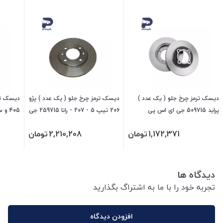
دیسک ترمز چرخ جلو ( یک عدد )
دیسک ترمز چرخ جلو ( یک عدد ) پژو
دیسک ترم
پراید 509715 جی ای اس پی
206 تیپ 5 - 207 - رانا 259715 جی
ای اس پی
اس پی
1,172,371
تومان
2,210,208
تومان
دیدگاه ها
تجربه خود را با ما به اشتراگ بگذارید
افزودن دیدگاه