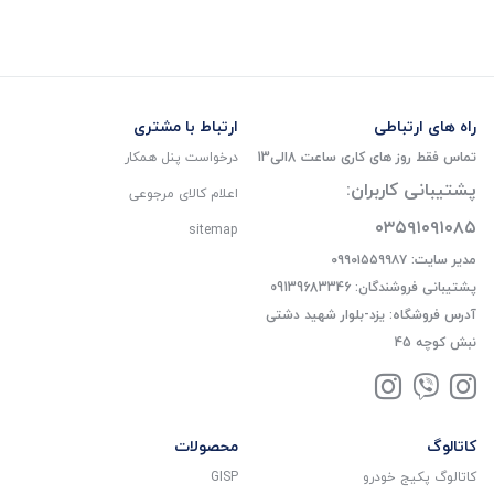
راه های ارتباطی
ارتباط با مشتری
تماس فقط روز های کاری ساعت 8الی13
درخواست پنل همکار
پشتیبانی کاربران:
اعلام کالای مرجوعی
۰۳۵۹۱۰۹۱۰۸۵
sitemap
مدیر سایت: ۰۹۹۰۱۵۵۹۹۸۷
پشتیبانی فروشندگان: 09139683346
آدرس فروشگاه: یزد-بلوار شهید دشتی
نبش کوچه 45
کاتالوگ
محصولات
کاتالوگ پکیج خودرو
GISP