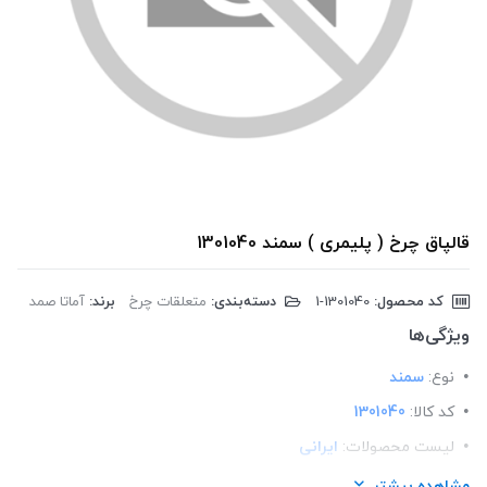
قالپاق چرخ ( پلیمری ) سمند 1301040
کد محصول:
‎1-1301040
دسته‌بندی:
متعلقات چرخ
برند:
آماتا صمد
ویژگی‌ها
نوع:
سمند
کد کالا:
1301040
لیست محصولات:
ایرانی
برند:
اماتا صمد
مشاهده بیشتر