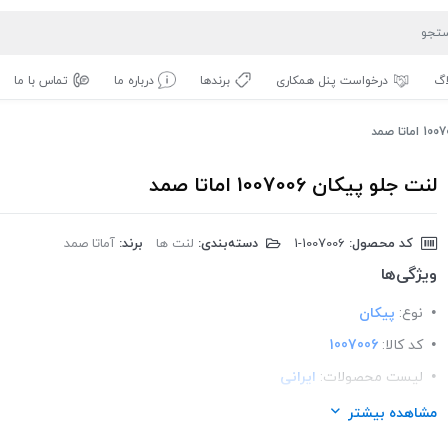
اگ
درخواست پنل همکاری
برندها
درباره ما
تماس با ما
لنت جلو پیکان 1007006 اماتا صمد
کد محصول:
‎1-1007006
دسته‌بندی:
لنت ها
برند:
آماتا صمد
ویژگی‌ها
نوع:
پیکان
کد کالا:
1007006
لیست محصولات:
ایرانی
برند:
اماتا صمد
مشاهده بیشتر