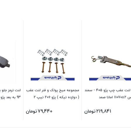
رگلاژ لنت عقب چپ پژو 405 - سمند
مجموعه میخ پولک و فنر لنت عقب
اماتا صمد
( دوازده تیکه ) پژو 206 تیپ 2
1507114 اماتا صمد
-رانا 99999 کاوه
219,841
تومان
79,440
تومان