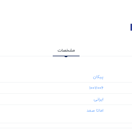
مشخصات
‎1007006