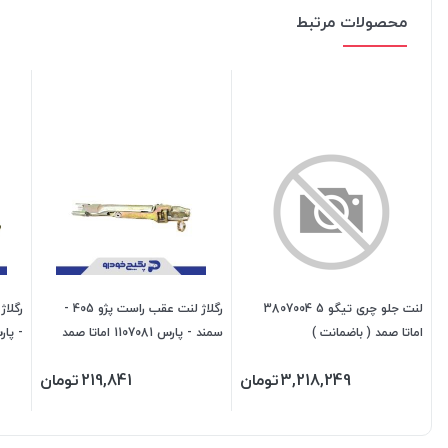
محصولات مرتبط
لنت جلو چری تیگو 5 3807004
رگلاژ لنت عقب راست پژو 405 -
اماتا صمد ( باضمانت )
سمند - پارس 1107081 اماتا صمد
- پارس 1107082 
3,218,249
تومان
219,841
تومان