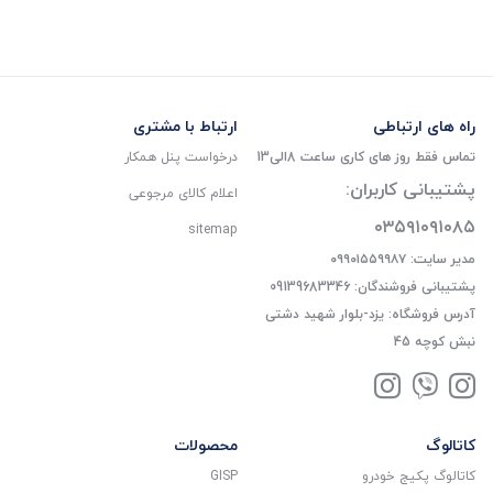
راه های ارتباطی
ارتباط با مشتری
تماس فقط روز های کاری ساعت 8الی13
درخواست پنل همکار
پشتیبانی کاربران:
اعلام کالای مرجوعی
۰۳۵۹۱۰۹۱۰۸۵
sitemap
مدیر سایت: ۰۹۹۰۱۵۵۹۹۸۷
پشتیبانی فروشندگان: 09139683346
آدرس فروشگاه: یزد-بلوار شهید دشتی
نبش کوچه 45
کاتالوگ
محصولات
کاتالوگ پکیج خودرو
GISP