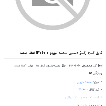
کابل کلاچ رگلاژ دستی سمند توربو 1306010 اماتا صمد
کد محصول:
‎1-1306010
دسته‌بندی:
کابل ها
برند:
آماتا صمد
ویژگی‌ها
نوع:
سمند توربو
کد کالا:
1306010
لیست محصولات:
ایرانی
برند:
اماتا صمد
مشاهده بیشتر