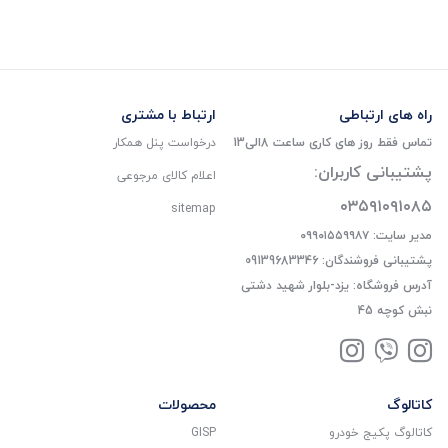
راه های ارتباطی
ارتباط با مشتری
تماس فقط روز های کاری ساعت 8الی13
درخواست پنل همکار
پشتیبانی کاربران:
اعلام کالای مرجوعی
۰۳۵۹۱۰۹۱۰۸۵
sitemap
مدیر سایت: ۰۹۹۰۱۵۵۹۹۸۷
پشتیبانی فروشندگان: 09139683346
آدرس فروشگاه: یزد-بلوار شهید دشتی
نبش کوچه 45
کاتالوگ
محصولات
کاتالوگ پکیج خودرو
GISP