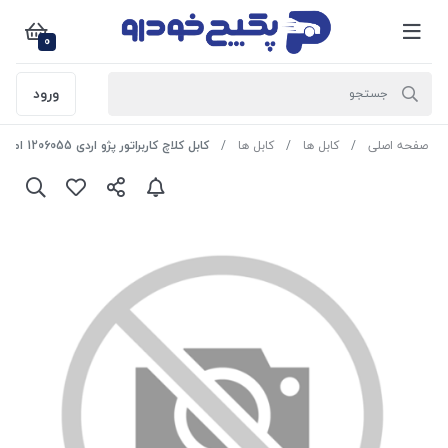
0
ورود
صفحه اصلی
کابل ها
کابل ها
کابل کلاچ کاربراتور پژو اردی 1206055 اماتا صمد