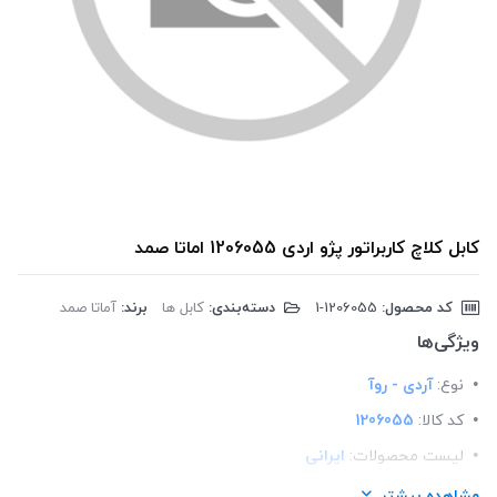
کابل کلاچ کاربراتور پژو اردی 1206055 اماتا صمد
کد محصول:
‎1-1206055
دسته‌بندی:
کابل ها
برند:
آماتا صمد
ویژگی‌ها
نوع:
آردی - روآ
کد کالا:
1206055
لیست محصولات:
ایرانی
برند:
اماتا صمد
مشاهده بیشتر