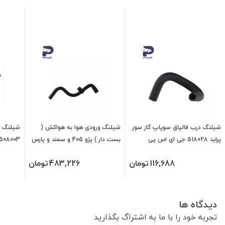
شیلنگ درب قالپاق سوپاپ گاز سوز
شیلنگ ورودی هوا به هواکش (
شیلنگ ی
پراید 518028 جی ای اس پی
بست دار ) پژو 405 و سمند و پارس
508003 جی ای اس پی
478069 جی ای اس پی
116,688
تومان
483,226
تومان
دیدگاه ها
تجربه خود را با ما به اشتراگ بگذارید