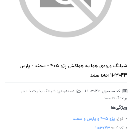
شیلنگ ورودی هوا به هواکش پژو 405 - سمند - پارس
1103043 اماتا صمد
کد محصول:
‎1-1103043
دسته‌بندی:
شیلنگ بخارات خلا هوا
برند:
آماتا صمد
ویژگی‌ها
نوع:
پژو 405 و پارس و سمند
کد کالا:
1103043