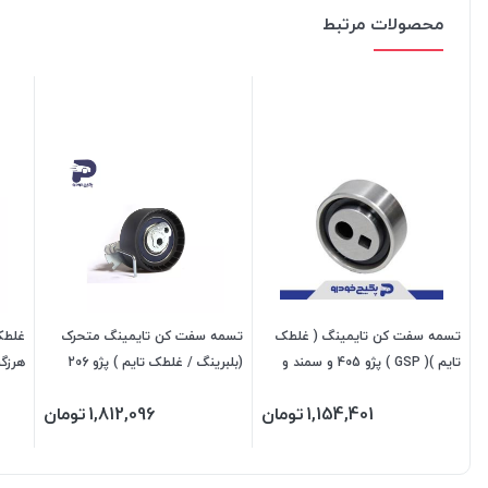
محصولات مرتبط
تسمه سفت کن تایمینگ ( غلطک
تسمه سفت کن تایمینگ متحرک
غلطک 
تایم )( GSP ) پژو 405 و سمند و
(بلبرینگ / غلطک تایم ) پژو 206
پارس 1104001 اماتا صمد
تیپ 5 - رانا - 207 - 256210 جی ای
206207 جی ا
1,154,401
تومان
1,812,096
تومان
اس پی