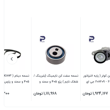
لر ( پایه الترناتور
تسمه سفت کن تایمینگ (بلبرینگ /
) پژو 206 و 207 - 206209 جی ای
غلطک تایم ) پژو 405 و سمند و
پارس 476226 جی ای اس پی
ای اس پی
1,924,167
تومان
1,111,968
تومان
16,300