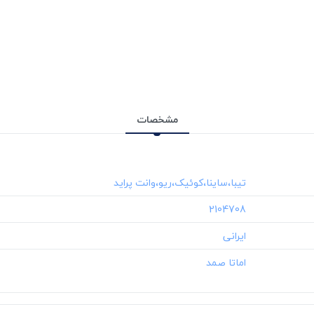
مشخصات
‎2104708