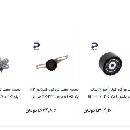
هرزگرد کولر ( سوراخ تنگ
تسمه سفت کن کولر الترناتور R2
تسمه سفت کن کو
هرزگرد پایین ) پژو 206 -207 - رانا
پژو 405 و پارس 466232 جی ای
ی اس پی
اس پی (جایگزین کد 466233)
اس پی
1,304,160
تومان
1,674,816
تومان