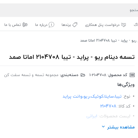
اگ
درخواست پنل همکاری
برندها
درباره ما
تماس با ما
اید - تیبا 2104708 اماتا صمد
تسمه دینام ریو - پراید - تیبا 2104708 اماتا صمد
کد محصول:
‎1-2104708
دسته‌بندی:
مجموعه تسمه و تسمه سفت کن
ب
ویژگی‌ها
نوع:
تیبا،ساینا،کوئیک،ریو،وانت پراید
کد کالا:
2104708
لیست محصولات:
ایرانی
برند:
اماتا صمد
مشاهده بیشتر