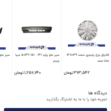
قالپاق چرخ پلیمری سمند 1301039
سپر جلو پراید 131 - 151 50137 میبا
سپر جلو پراید ص
اماتا صمد
پلیمر
363,542
تومان
1,256,640
تومان
دیدگاه ها
تجربه خود را با ما به اشتراگ بگذارید