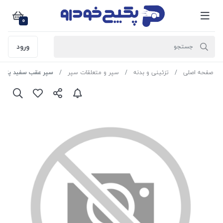
0
ورود
صفحه اصلی
تزئینی و بدنه
سپر و متعلقات سپر
سپر عقب سفید پژو پارس 40116 میب