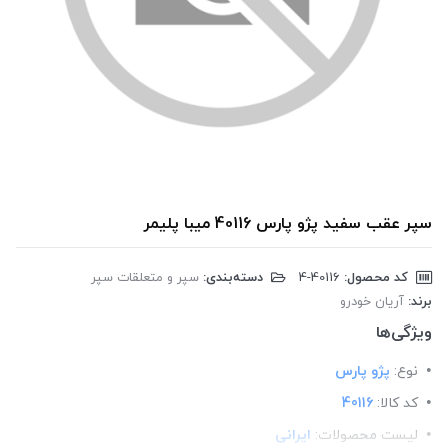
سپر عقب سفید پژو پارس 40116 میبا پلیمر
کد محصول:
‎4-40116
دسته‌بندی:
سپر و متعلقات سپر
برند:
آریان خودرو
ویژگی‌ها
نوع:
پژو پارس
کد کالا:
40116
لیست محصولات:
ایرانی