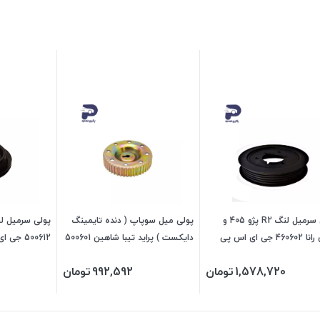
پولی سرمیل لنگ R2 پژو 405 و
پولی میل سوپاپ ( دنده تایمینگ
پولی سرمیل لن
46 جی ای اس پی
دایکست ) پراید تیبا شاهین 500601
500612 جی ای اس پی
جی ای اس پی
1,578,720
تومان
992,592
تومان