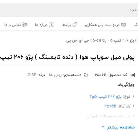
اگ
درخواست پنل همکاری
برندها
درباره ما
تماس با ما
ی ای اس پی
پولی میل سوپاپ هوا ( دنده تایمینگ ) پژو 206 تیپ 5 - رانا 250611 جی ای اس پی
کد محصول:
‎1-250611
دسته‌بندی:
پولی ها
برند:
GISP
ویژگی‌ها
نوع:
پژو 206 تیپ 5و6
کد کالا:
250611
لیست محصولات:
ایرانی
برند:
GISP
مشاهده بیشتر