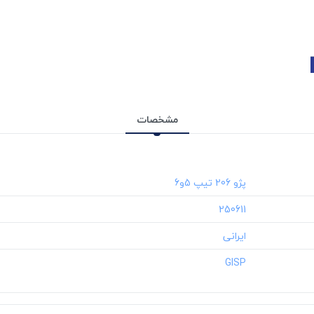
مشخصات
‎250611
‎GISP