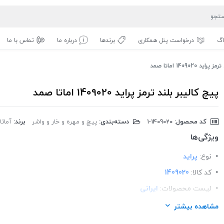
اگ
درخواست پنل همکاری
برندها
درباره ما
تماس با ما
 1409020 اماتا صمد
پیچ کالیبر بلند ترمز پراید 1409020 اماتا صمد
کد محصول:
‎1-1409020
دسته‌بندی:
پیچ و مهره و خار و واشر
برند:
آماتا
ویژگی‌ها
نوع:
پراید
کد کالا:
1409020
لیست محصولات:
ایرانی
برند:
اماتا صمد
مشاهده بیشتر