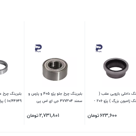
نگ داخلی بازویی عقب (
بلبرینگ چرخ جلو پژو 405 و پارس و
بلبرینگ چرخ 
بلبرینگ ژامبون بزرگ ) پژو 206 -
سمند 477304 جی ای اس پی
اس پی
623,600
تومان
2,731,801
تومان