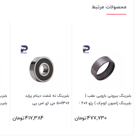
محصولات مرتبط
بلبرینگ بیرونی بازویی عقب (
بلبرینگ ته شفت دینام پراید
بلبری
بلبرینگ ژامبون کوچک ) پژو 206 -
507306 جی ای اس پی
207 - رانا 207301 جی ای اس پی
207 - رانا 207302 جی ای اس پی
477,730
تومان
417,384
تومان