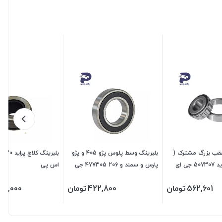
عقب بزرگ مشترک (
بلبرینگ وسط پلوس پژو 405 و پژو
10/44649 ) پراید 507307 جی ای
پارس و سمند و 206 477305 جی
اس پی
ای اس پی
562,601
تومان
422,800
تومان
27,000