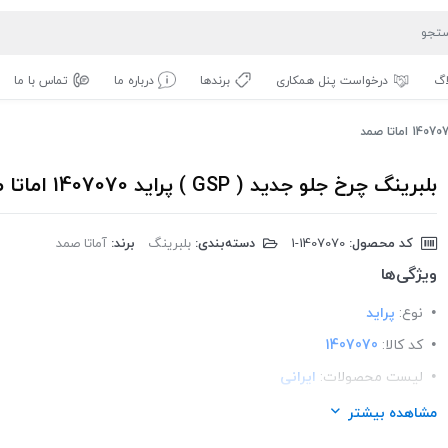
اگ
درخواست پنل همکاری
برندها
درباره ما
تماس با ما
بلبرینگ چرخ جلو جدید ( GSP ) پراید 1407070 اماتا صمد
کد محصول:
‎1-1407070
دسته‌بندی:
بلبرینگ
برند:
آماتا صمد
ویژگی‌ها
نوع:
پراید
کد کالا:
1407070
لیست محصولات:
ایرانی
برند:
اماتا صمد
مشاهده بیشتر