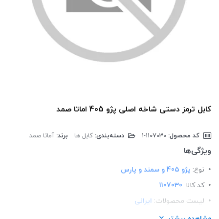
کابل ترمز دستی شاخه اصلی پژو 405 اماتا صمد
کد محصول:
‎1-1107030
دسته‌بندی:
کابل ها
برند:
آماتا صمد
ویژگی‌ها
نوع:
پژو 405 و سمند و پارس
کد کالا:
1107030
لیست محصولات:
ایرانی
برند:
اماتا صمد
مشاهده بیشتر