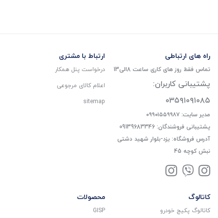
راه های ارتباطی
ارتباط با مشتری
تماس فقط روز های کاری ساعت 8الی13
درخواست پنل همکار
پشتیبانی کاربران:
اعلام کالای مرجوعی
۰۳۵۹۱۰۹۱۰۸۵
sitemap
مدیر سایت: ۰۹۹۰۱۵۵۹۹۸۷
پشتیبانی فروشندگان: 09139683346
آدرس فروشگاه: یزد-بلوار شهید دشتی
نبش کوچه 45
کاتالوگ
محصولات
کاتالوگ پکیج خودرو
GISP