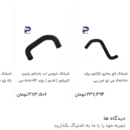
شیلنگ کج بخاری انژکتور پراید
شیلنگ خروجی اب رادیاتور پایین
شیلنگ و
508180 جی ای اس پی
کاربراتور ( قدیم ) پراید 508074 جی
ای اس پی
جی ای 
237,494
تومان
383,506
تومان
دیدگاه ها
تجربه خود را با ما به اشتراگ بگذارید