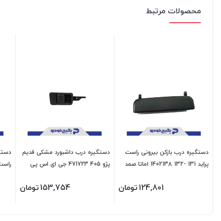
محصولات مرتبط
دستگیره درب بازکن بیرونی راست
دستگیره درب داشبورد مشکی قدیم
دستگ
پراید 131 -132 1402138 اماتا صمد
پژو 405 471723 جی ای اس پی
پی
124,801
تومان
153,754
تومان