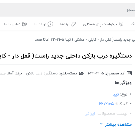
اگ
درخواست پنل همکاری
برندها
درباره ما
تماس با ما
راست( قفل دار - کابلی - مشکی ) تیبا 2202105 اماتا صمد
دستگیره درب بازکن داخلی جدید راست( قفل دار - کابلی - مشکی ) ت
کد محصول:
‎1-2202105
دسته‌بندی:
دستگیره درب بازکن
برند:
آماتا صمد
ویژگی‌ها
نوع:
تیبا
کد کالا:
2202105
لیست محصولات:
ایرانی
برند:
اماتا صمد
مشاهده بیشتر