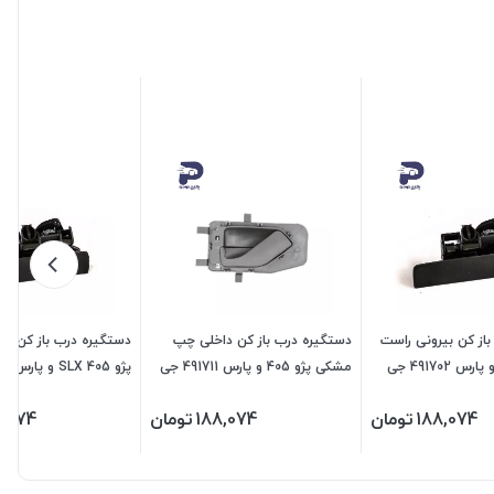
از کن بیرونی راست
دستگیره درب باز کن داخلی چپ
دستگیره درب باز کن بی
پژو 405 SLX و پارس 491702 جی
مشکی پژو 405 و پارس 491711 جی
ای اس پی
اس پی
188,074
تومان
188,074
تومان
8,074