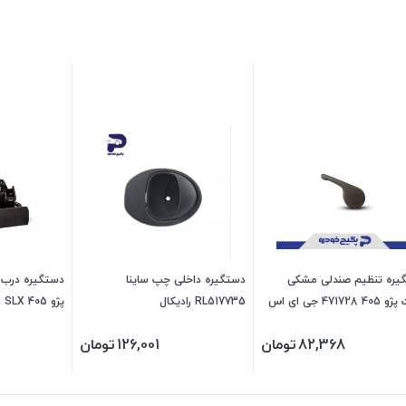
یره تنظیم صندلی مشکی
دستگیره داخلی چپ ساینا
دستگیره درب ب
راست پژو 405 471728 جی ای اس
RL517735 رادیکال
ای اس پی
82,368
تومان
126,001
تومان