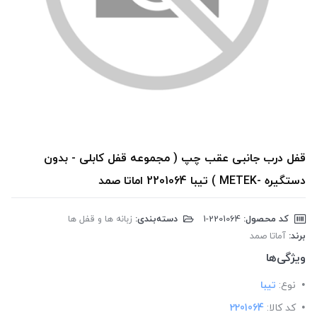
قفل درب جانبی عقب چپ ( مجموعه قفل کابلی - بدون
دستگیره -METEK ) تیبا 2201064 اماتا صمد
کد محصول:
‎1-2201064
دسته‌بندی:
زبانه ها و قفل ها
برند:
آماتا صمد
ویژگی‌ها
نوع:
تیبا
کد کالا:
2201064