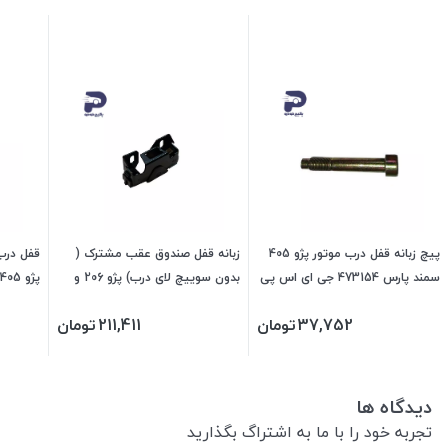
پیچ زبانه قفل درب موتور پژو 405
زبانه قفل صندوق عقب مشترک (
قفل درب
سمند پارس 473154 جی ای اس پی
بدون سوییچ لای درب) پژو 206 و
207 و رانا 202204 جی ای اس پی
جی ای 
37,752
تومان
211,411
تومان
دیدگاه ها
تجربه خود را با ما به اشتراگ بگذارید