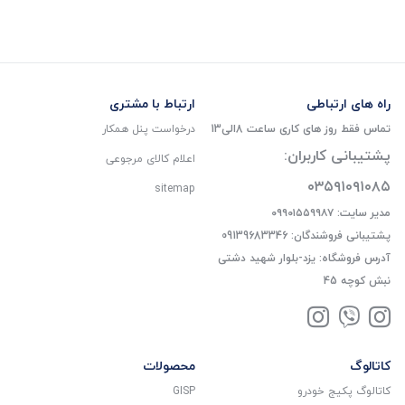
راه های ارتباطی
ارتباط با مشتری
تماس فقط روز های کاری ساعت 8الی13
درخواست پنل همکار
پشتیبانی کاربران:
اعلام کالای مرجوعی
۰۳۵۹۱۰۹۱۰۸۵
sitemap
مدیر سایت: ۰۹۹۰۱۵۵۹۹۸۷
پشتیبانی فروشندگان: 09139683346
آدرس فروشگاه: یزد-بلوار شهید دشتی
نبش کوچه 45
کاتالوگ
محصولات
کاتالوگ پکیج خودرو
GISP