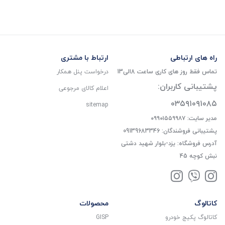
راه های ارتباطی
ارتباط با مشتری
تماس فقط روز های کاری ساعت 8الی13
درخواست پنل همکار
پشتیبانی کاربران:
اعلام کالای مرجوعی
۰۳۵۹۱۰۹۱۰۸۵
sitemap
مدیر سایت: ۰۹۹۰۱۵۵۹۹۸۷
پشتیبانی فروشندگان: 09139683346
آدرس فروشگاه: یزد-بلوار شهید دشتی
نبش کوچه 45
کاتالوگ
محصولات
کاتالوگ پکیج خودرو
GISP