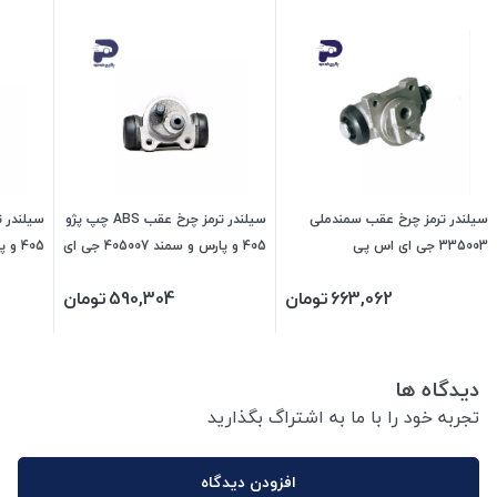
سیلندر ترمز چرخ عقب سمندملی
سیلندر ترمز چرخ عقب ABS چپ پژو
سیلندر 
335003 جی ای اس پی
405 و پارس و سمند 405007 جی ای
اس پی
اس پی
663,062
تومان
590,304
تومان
دیدگاه ها
تجربه خود را با ما به اشتراگ بگذارید
افزودن دیدگاه