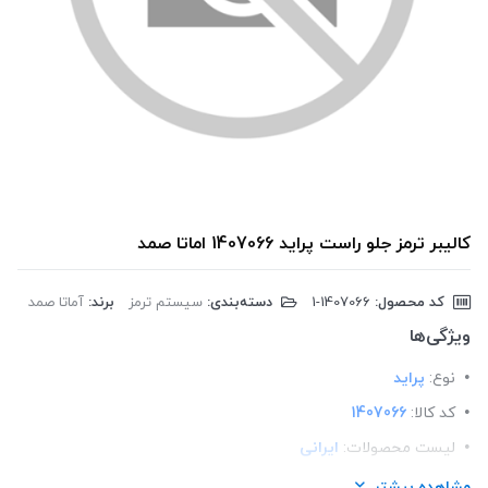
کالیبر ترمز جلو راست پراید 1407066 اماتا صمد
کد محصول:
‎1-1407066
دسته‌بندی:
سیستم ترمز
برند:
آماتا صمد
ویژگی‌ها
نوع:
پراید
کد کالا:
1407066
لیست محصولات:
ایرانی
برند:
اماتا صمد
مشاهده بیشتر