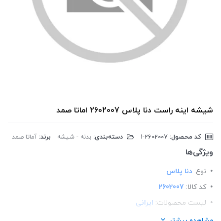
شیشه اینه راست دنا پلاس 2602007 اماتا صمد
کد محصول:
‎1-2602007
دسته‌بندی:
بدنه - شیشه
برند:
آماتا صمد
ویژگی‌ها
نوع:
دنا پلاس
کد کالا:
2602007
لیست محصولات:
ایرانی
برند:
اماتا صمد
مشاهده بیشتر