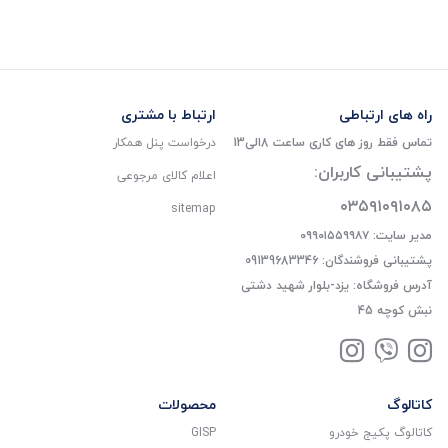
راه های ارتباطی
ارتباط با مشتری
تماس فقط روز های کاری ساعت 8الی13
درخواست پنل همکار
پشتیبانی کاربران:
اعلام کالای مرجوعی
۰۳۵۹۱۰۹۱۰۸۵
sitemap
مدیر سایت: ۰۹۹۰۱۵۵۹۹۸۷
پشتیبانی فروشندگان: 09139683346
آدرس فروشگاه: یزد-بلوار شهید دشتی
نبش کوچه 45
کاتالوگ
محصولات
کاتالوگ پکیج خودرو
GISP