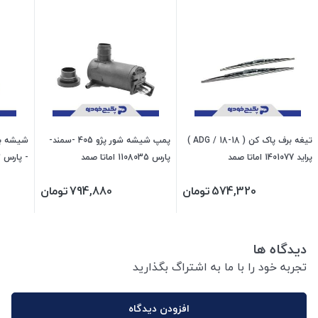
تیغه برف پاک کن ( ADG / 18-18 )
پمپ شیشه شور پژو 405 -سمند-
پراید 1401077 اماتا صمد
پارس 1108035 اماتا صمد
- پارس 416003 جی ای اس پی
574,320
تومان
794,880
تومان
دیدگاه ها
تجربه خود را با ما به اشتراگ بگذارید
افزودن دیدگاه