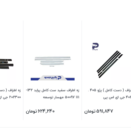
زه اطراف ( دست کامل ) پژو 405 .
زه اطراف سفید ست کامل پراید 132-
ی اس پی
111 50097 مهسار توسعه
202300 جی ای اس پی
591,847
تومان
624,240
تومان