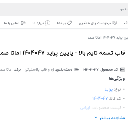
اگ
درخواست پنل همکاری
برندها
درباره ما
تماس با ما
140 اماتا صمد
قاب تسمه تایم بالا - پایین پراید 1404047 اماتا صمد
کد محصول:
‎1-1404047
دسته‌بندی:
زه و قاب پلاستیکی
برند:
آماتا صمد
ویژگی‌ها
نوع:
پراید
کد کالا:
1404047
لیست محصولات:
ایرانی
برند:
اماتا صمد
مشاهده بیشتر