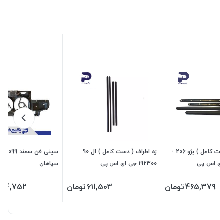
زه اطراف ( دست کامل ) پژو 206 -
زه اطراف ( دست کامل ) ال 90
سی
192300 جی ای اس پی
سپاهان
465,379
تومان
611,503
تومان
944,752