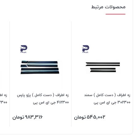
محصولات مرتبط
زه اطراف ( دست کامل ) سمند
زه اطراف ( دست کامل ) پژو پارس
302300 جی ای اس پی
412300 جی ای اس پی
402300 جی ا
545,002
تومان
983,316
تومان