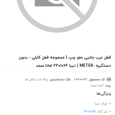
قفل درب جانبی جلو چپ ( مجموعه قفل کابلی - بدون
دستگیره -METEK ) تیبا 2201062 اماتا صمد
کد محصول:
‎1-2201062
دسته‌بندی:
زبانه ها و قفل ها
برند:
آماتا صمد
ویژگی‌ها
نوع:
تیبا
کد کالا:
2201062