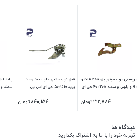
خروسکی درب موتور پژو 405 SLX و
قفل درب جانبی جلو جدید راست
R2 و پارس و سمند 402205 جی ای
پراید 503510 جی ای اس پی
سمند و پ
اس پی
سورن 472203 جی ای اس پی
212,784
تومان
840,154
تومان
دیدگاه ها
تجربه خود را با ما به اشتراگ بگذارید