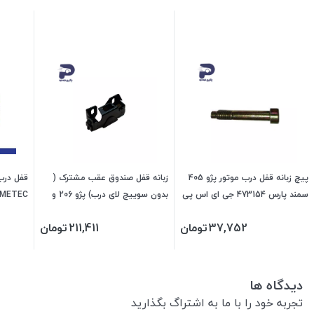
پیچ زبانه قفل درب موتور پژو 405
زبانه قفل صندوق عقب مشترک (
قفل درب
سمند پارس 473154 جی ای اس پی
بدون سوییچ لای درب) پژو 206 و
207 و رانا 202204 جی ای اس پی
اماتا صم
37,752
تومان
211,411
تومان
دیدگاه ها
تجربه خود را با ما به اشتراگ بگذارید