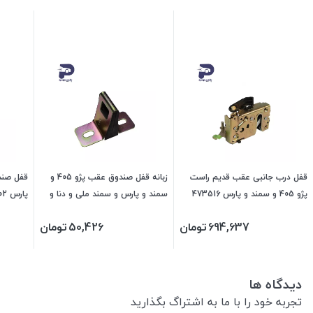
قفل درب جانبی عقب قدیم راست
زبانه قفل صندوق عقب پژو 405 و
پژو 405 و سمند و پارس 473516
سمند و پارس و سمند ملی و دنا و
پارس 473502 جی ای اس پی
جی ای اس پی
سورن 472203 جی ای اس پی
694,637
تومان
50,426
تومان
دیدگاه ها
تجربه خود را با ما به اشتراگ بگذارید