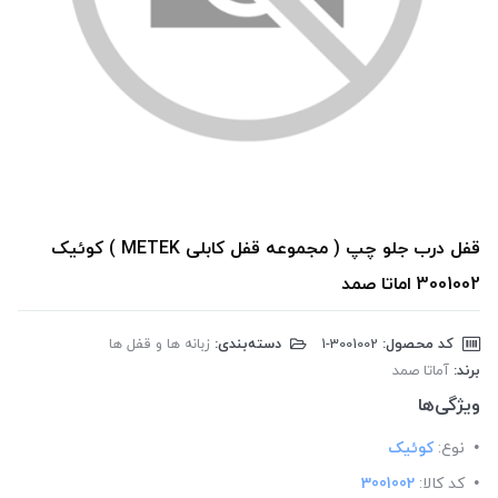
قفل درب جلو چپ ( مجموعه قفل کابلی METEK ) کوئیک
3001002 اماتا صمد
کد محصول:
‎1-3001002
دسته‌بندی:
زبانه ها و قفل ها
برند:
آماتا صمد
ویژگی‌ها
نوع:
کوئیک
کد کالا:
3001002