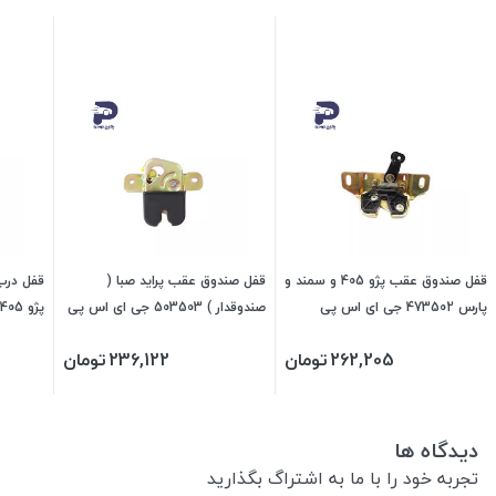
قفل صندوق عقب پژو 405 و سمند و
قفل صندوق عقب پراید صبا (
قفل درب
پارس 473502 جی ای اس پی
صندوقدار ) 503503 جی ای اس پی
جی ای 
262,205
تومان
236,122
تومان
دیدگاه ها
تجربه خود را با ما به اشتراگ بگذارید