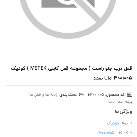
قفل درب جلو راست ( مجموعه قفل کابلی METEK ) کوئیک
3001005 اماتا صمد
کد محصول:
‎1-3001005
دسته‌بندی:
زبانه ها و قفل ها
برند:
آماتا صمد
ویژگی‌ها
نوع:
کوئیک
کد کالا:
3001005