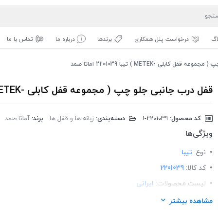
اگ
درخواست پنل همکاری
برندها
درباره ما
تماس با ما
ل کابلی -METEK ) تیبا 2201039 اماتا صمد
قفل درب جانبی جلو چپ ( مجموعه قفل کابلی -METEK ) تیبا 2201039 اماتا صمد
کد محصول:
‎1-2201039
دسته‌بندی:
زبانه ها و قفل ها
برند:
آماتا صمد
ویژگی‌ها
نوع:
تیبا
کد کالا:
2201039
لیست محصولات:
ایرانی
برند:
اماتا صمد
مشاهده بیشتر