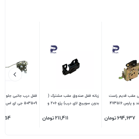
ی عقب قدیم راست
زبانه قفل صندوق عقب مشترک (
قفل درب جانبی جلو جدی
پژو 405 و سمند و پارس 473516
بدون سوییچ لای درب) پژو 206 و
503509 جی ای اس پی
207 و رانا 202204 جی ای اس پی
694,637
تومان
211,411
تومان
0,154