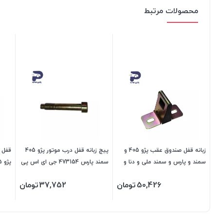
محصولات مرتبط
زبانه قفل صندوق عقب پژو 405 و
پیچ زبانه قفل درب موتور پژو 405
قفل 
سمند و پارس و سمند ملی و دنا و
سمند پارس 473154 جی ای اس پی
سورن 472203 جی ای اس پی
جی ا
50,426
تومان
37,752
تومان