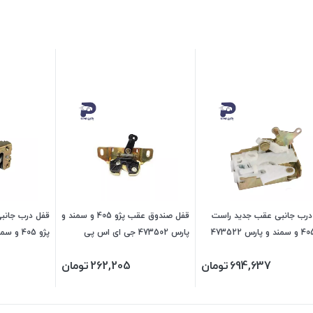
درب جانبی عقب جدید راست
قفل صندوق عقب پژو 405 و سمند و
قفل درب جانب
پژو 405 و سمند و پارس 473522
پارس 473502 جی ای اس پی
ی اس پی
جی ای اس پی
694,637
تومان
262,205
تومان