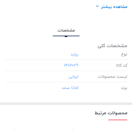
برند:
اماتا صمد
مشاهده بیشتر
مشخصات
مشخصات کلی
نوع
کد کالا
‎1406029
لیست محصولات
برند
محصولات مرتبط