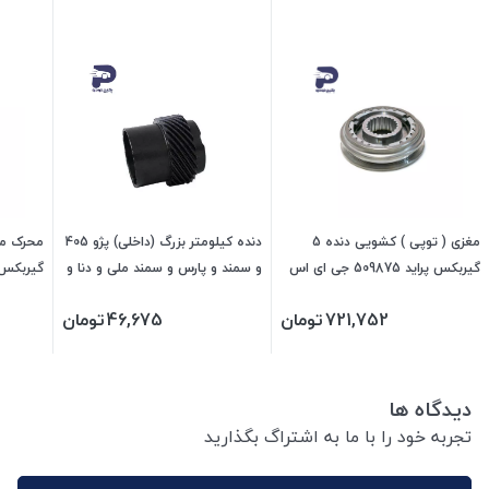
مغزی ( توپی ) کشویی دنده 5
دنده کیلومتر بزرگ (داخلی) پژو 405
گیربکس پراید 509875 جی ای اس
و سمند و پارس و سمند ملی و دنا و
پی
سورن 470702 جی ای اس پی
جی ای 
721,752
تومان
46,675
تومان
دیدگاه ها
تجربه خود را با ما به اشتراگ بگذارید