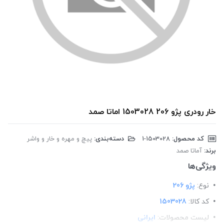
خار رودری پژو 206 1503028 اماتا صمد
کد محصول:
‎1-1503028
دسته‌بندی:
پیچ و مهره و خار و واشر
برند:
آماتا صمد
ویژگی‌ها
نوع:
پژو 206
کد کالا:
1503028
لیست محصولات:
ایرانی