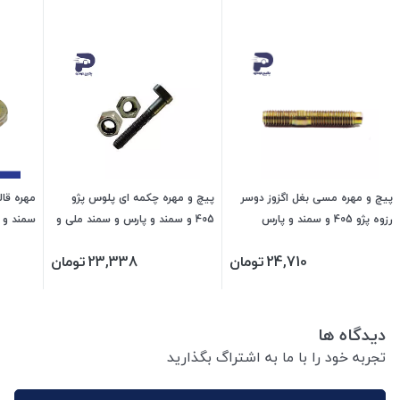
پیچ و مهره مسی بغل اگزوز دوسر
پیچ و مهره چکمه ای پلوس پژو
رزوه پژو 405 و سمند و پارس
405 و سمند و پارس و سمند ملی و
473107 جی ای اس پی
دنا و سورن 473116 جی ای اس پی
پی
24,710
تومان
23,338
تومان
دیدگاه ها
تجربه خود را با ما به اشتراگ بگذارید