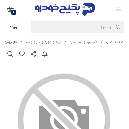
0
ورود
صفحه اصلی
مکانیزم و استاندارد
پیچ و مهره و خار و واشر
خار رودری پژو 206 1503028 امات