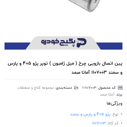
پین اتصال بازویی چرخ ( میل ژامبون ) توپر پژو 405 و پارس
و سمند 1107003 آماتا صمد
کد محصول:
‎1-1107003
دسته‌بندی:
مجموعه کلاچ و متعلقات
برند:
آماتا صمد
ویژگی‌ها
نوع:
پژو 405 و پارس و سمند
کد کالا:
1107003