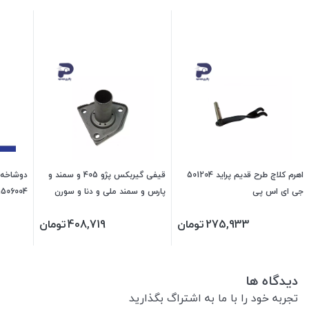
اهرم کلاچ طرح قدیم پراید 501204
قیفی گیربکس پژو 405 و سمند و
دوشاخه ک
جی ای اس پی
پارس و سمند ملی و دنا و سورن
1506004 آماتا صم
478701 جی ای اس پی
275,933
تومان
408,719
تومان
دیدگاه ها
تجربه خود را با ما به اشتراگ بگذارید