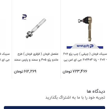
سیبک فرمان ( چپقی ) چپ پژو 206
مفصل فرمان ( قرقری فرمان ) طرح
- 207 - رانا 202403 جی ای اس پی
ماندو پژو 405 و سمند و پارس سمند
جی ای 
ملی و دنا و سورن 473403 جی ای
723,466
تومان
612,269
تومان
اس پی
دیدگاه ها
تجربه خود را با ما به اشتراگ بگذارید