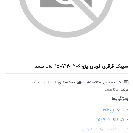
سیبک قرقری فرمان پژو 206 1507120 اماتا صمد
کد محصول:
‎1-1507120
دسته‌بندی:
تعلیق و سیبک
برند:
آماتا صمد
ویژگی‌ها
نوع:
پژو 206
کد کالا:
1507120
لیست محصولات:
ایرانی