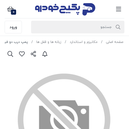
0
ورود
صفحه اصلی
مکانیزم و استاندارد
زبانه ها و قفل ها
پمپ درب دو فیش ( METEK ) پژو 405 1108159 امات