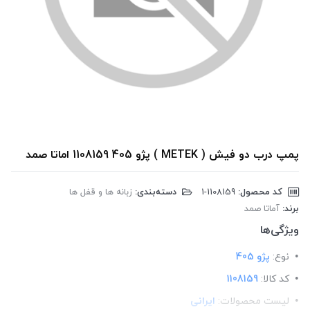
پمپ درب دو فیش ( METEK ) پژو 405 1108159 اماتا صمد
کد محصول:
‎1-1108159
دسته‌بندی:
زبانه ها و قفل ها
برند:
آماتا صمد
ویژگی‌ها
نوع:
پژو 405
کد کالا:
1108159
لیست محصولات:
ایرانی