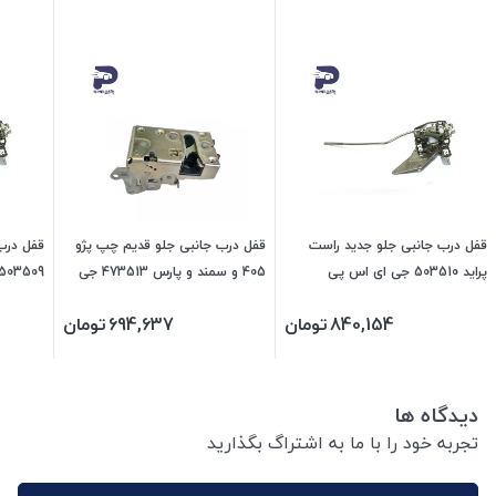
قفل درب جانبی جلو جدید راست
قفل درب جانبی جلو قدیم چپ پژو
قفل درب
پراید 503510 جی ای اس پی
405 و سمند و پارس 473513 جی
503509 جی ای اس پی
ای اس پی
840,154
تومان
694,637
تومان
دیدگاه ها
تجربه خود را با ما به اشتراگ بگذارید