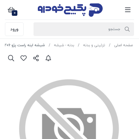
0
ورود
صفحه اصلی
تزئینی و بدنه
بدنه - شیشه
شیشه اینه راست پژو 206 1502726 اماتا صمد