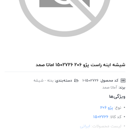
شیشه اینه راست پژو 206 1502726 اماتا صمد
کد محصول:
‎1-1502726
دسته‌بندی:
بدنه - شیشه
برند:
آماتا صمد
ویژگی‌ها
نوع:
پژو 206
کد کالا:
1502726
لیست محصولات:
ایرانی