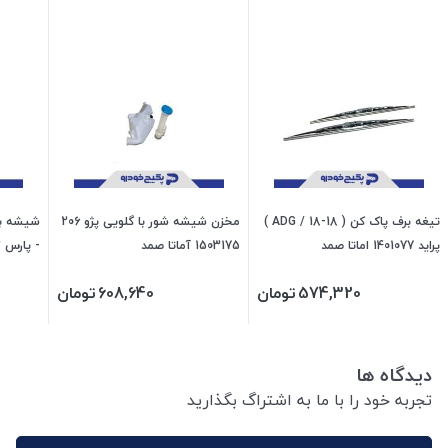
تیغه برف پاک کن ( ADG / 18-18 )
مخزن شیشه شور با گلویی پژو 206
پراید 1401077 اماتا صمد
1503175 آماتا صمد
- پارس 416003 جی ای اس پی
574,320
تومان
608,640
تومان
دیدگاه ها
تجربه خود را با ما به اشتراگ بگذارید