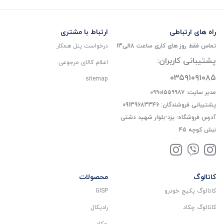
راه های ارتباطی
ارتباط با مشتری
تماس فقط روز های کاری ساعت 8الی13
درخواست پنل همکار
پشتیبانی کاربران:
اعلام کالای مرجوعی
۰۳۵۹۱۰۹۱۰۸۵
sitemap
مدیر سایت: ۰۹۹۰۱۵۵۹۹۸۷
پشتیبانی فروشندگان: 09139683346
آدرس فروشگاه: یزد-بلوار شهید دشتی
نبش کوچه 45
کاتالوگ
محصولات
کاتالوگ پکیج خودرو
GISP
کاتالوگ چکاد
رادیکال
چکاد