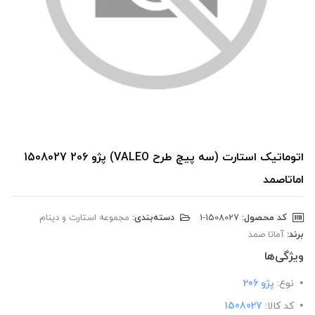
اتوماتیک استارت (سه پیچ طرح VALEO) پژو 206 1508027
اماتاصمد
کد محصول:
‎1-1508027
دسته‌بندی:
مجموعه استارت و دینام
برند:
آماتا صمد
ویژگی‌ها
نوع:
پژو 206
کد کالا:
1508027