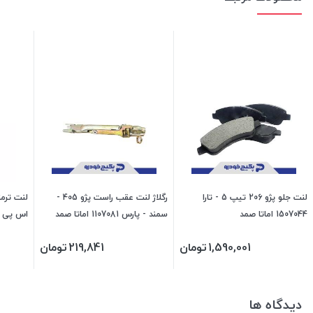
لنت جلو پژو 206 تیپ 5 - تارا
رگلاژ لنت عقب راست پژو 405 -
1507044 اماتا صمد
سمند - پارس 1107081 اماتا صمد
اس پی
1,590,001
تومان
219,841
تومان
دیدگاه ها