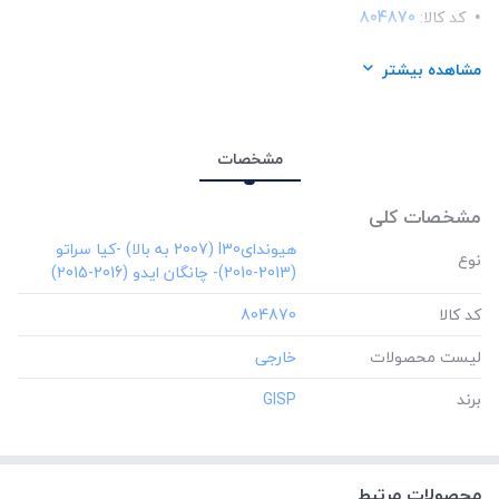
کد کالا:
804870
لیست محصولات:
خارجی
مشاهده بیشتر
برند:
GISP
مشخصات
مشخصات کلی
‎هیوندایI30 (2007 به بالا) -کیا سراتو
نوع
(2013-2010)- چانگان ایدو (2016-2015)
کد کالا
‎804870
لیست محصولات
برند
‎GISP
محصولات مرتبط