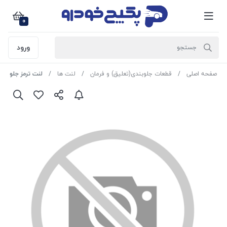
0
ورود
صفحه اصلی
قطعات جلوبندی(تعلیق) و فرمان
لنت ها
لنت ترمز جلو (RA.0487.0) هیوندایI30 (2007 به بالا) -کیا سراتو (2013-2010)- چانگان ایدو (2016-2015) 807870 جی ای اس پی ( رایکام ایتالیا )