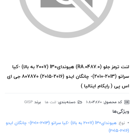
لنت ترمز جلو (RA.0487.0) هیوندایI30 (2007 به بالا) -کیا
سراتو (2013-2010)- چانگان ایدو (2016-2015) 807870 جی ای
اس پی ( رایکام ایتالیا )
کد محصول:
‎1-804870
دسته‌بندی:
لنت ها
برند:
GISP
ویژگی‌ها
نوع:
هیوندایI30 (2007 به بالا) -کیا سراتو (2013-2010)- چانگان ایدو
(2016-2015)