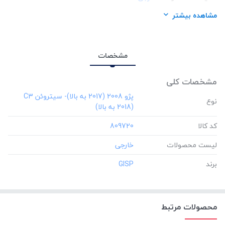
برند:
GISP
مشاهده بیشتر
مشخصات
مشخصات کلی
‎پژو 2008 (2017 به بالا)- سیتروئن C3
نوع
(2018 به بالا)
کد کالا
‎809720
لیست محصولات
برند
‎GISP
محصولات مرتبط