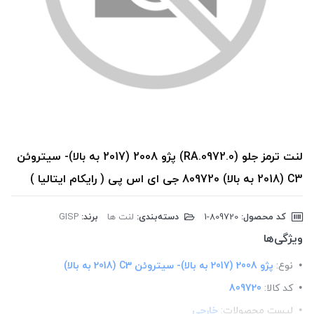
لنت ترمز جلو (RA.0972.0) پژو 2008 (2017 به بالا)- سیتروئن
C3 (2018 به بالا) 809720 جی ای اس پی ( رایکام ایتالیا )
کد محصول:
‎1-809720
دسته‌بندی:
لنت ها
برند:
GISP
ویژگی‌ها
نوع:
پژو 2008 (2017 به بالا)- سیتروئن C3 (2018 به بالا)
کد کالا:
809720
لیست محصولات:
خارجی