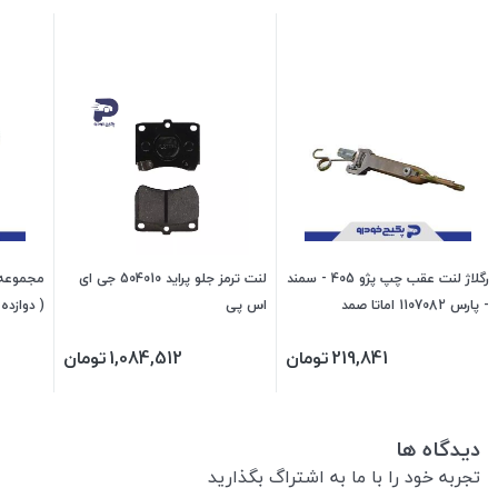
رگلاژ لنت عقب چپ پژو 405 - سمند
لنت ترمز جلو پراید 504010 جی ای
مجموعه 
- پارس 1107082 اماتا صمد
اس پی
1507114 اماتا صمد
219,841
تومان
1,084,512
تومان
دیدگاه ها
تجربه خود را با ما به اشتراگ بگذارید