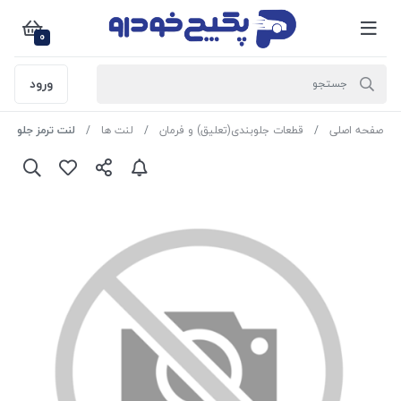
0
ورود
صفحه اصلی
قطعات جلوبندی(تعلیق) و فرمان
لنت ها
لنت ترمز جلو (RA.0972.0) پژو 2008 (2017 به بالا)- سیتروئن C3 (2018 به بالا) 809720 جی ای اس پی ( رایکام ایتالیا )