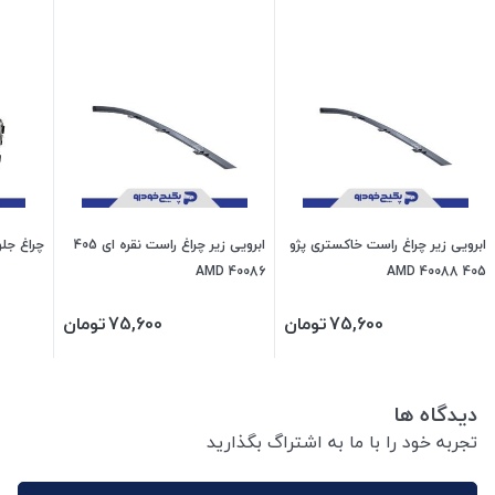
ابرویی زیر چراغ راست خاکستری پژو
ابرویی زیر چراغ راست نقره ای 405
چراغ جلو چپ پژ
40086 AMD
405 40088 AMD
75,600
تومان
75,600
تومان
دیدگاه ها
تجربه خود را با ما به اشتراگ بگذارید