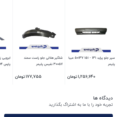
سپر جلو پراید 131 - 151 50137 میبا
شلگیر هلالی جلو راست سمند
ابرویی ز
پلیمر
30057 نفیس پلیمر
پارس 40064 امیران
1,256,640
تومان
177,755
تومان
دیدگاه ها
تجربه خود را با ما به اشتراگ بگذارید