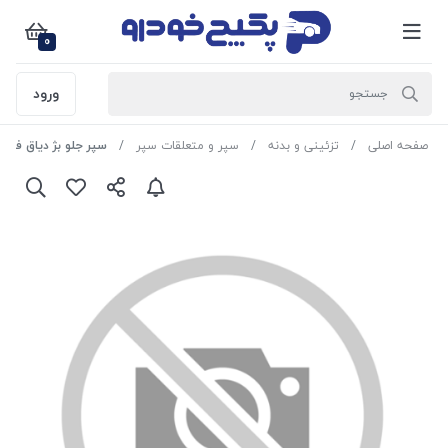
0
ورود
صفحه اصلی
تزئینی و بدنه
سپر و متعلقات سپر
سپر جلو بژ دیاق فلزی پژو 405 40125 می