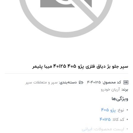
سپر جلو بژ دیاق فلزی پژو 405 40125 میبا پلیمر
کد محصول:
‎4-40125
دسته‌بندی:
سپر و متعلقات سپر
برند:
آریان خودرو
ویژگی‌ها
نوع:
پژو 405
کد کالا:
40125
لیست محصولات:
ایرانی