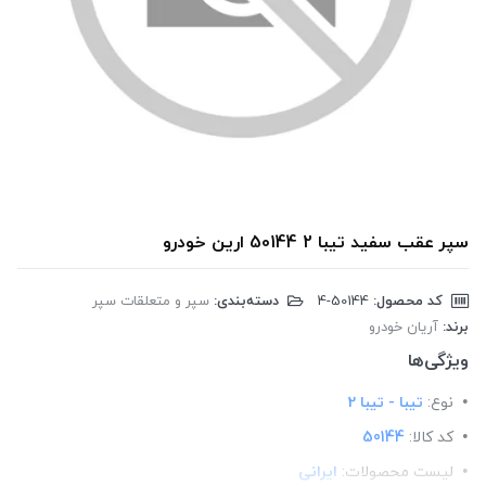
سپر عقب سفید تیبا 2 50144 ارین خودرو
کد محصول:
‎4-50144
دسته‌بندی:
سپر و متعلقات سپر
برند:
آریان خودرو
ویژگی‌ها
نوع:
تیبا - تیبا 2
کد کالا:
50144
لیست محصولات:
ایرانی