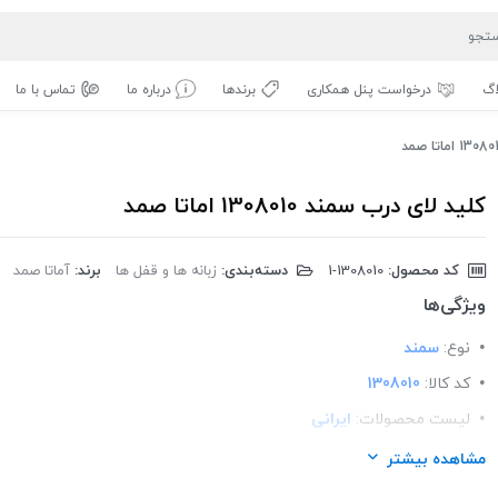
اگ
درخواست پنل همکاری
برندها
درباره ما
تماس با ما
کلید لای درب سمند 1308010 اماتا صمد
کد محصول:
‎1-1308010
دسته‌بندی:
زبانه ها و قفل ها
برند:
آماتا صمد
ویژگی‌ها
نوع:
سمند
کد کالا:
1308010
لیست محصولات:
ایرانی
برند:
اماتا صمد
مشاهده بیشتر