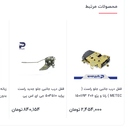
محصولات مرتبط
قفل درب جانبی جلو راست (
قفل درب جانبی جلو جدید راست
زبان
METEC ) رانا و پژو 206 1501193
پراید 503510 جی ای اس پی
اماتا صمد
207 و رانا 202204 جی ای اس پی
2,454,000
تومان
840,154
تومان