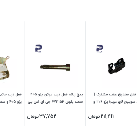
ه قفل صندوق عقب مشترک (
پیچ زبانه قفل درب موتور پژو 405
قفل درب جانب
بدون سوییچ لای درب) پژو 206 و
سمند پارس 473154 جی ای اس پی
جی ای اس پی
211,411
تومان
37,752
تومان