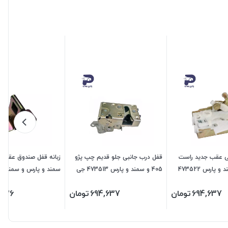
ی عقب جدید راست
قفل درب جانبی جلو قدیم چپ پژو
پژو 405 و سمند و پارس 473522
405 و سمند و پارس 473513 جی
سمند و پارس و سمند ملی
ای اس پی
سورن 472203 جی ای اس پی
694,637
تومان
694,637
تومان
,426