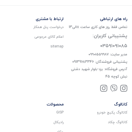
راه های ارتباطی
ارتباط با مشتری
تماس فقط روز های کاری ساعت 8الی13
درخواست پنل همکار
پشتیبانی کاربران:
اعلام کالای مرجوعی
۰۳۵۹۱۰۹۱۰۸۵
sitemap
مدیر سایت: ۰۹۹۰۱۵۵۹۹۸۷
پشتیبانی فروشندگان: 09139683346
آدرس فروشگاه: یزد-بلوار شهید دشتی
نبش کوچه 45
کاتالوگ
محصولات
کاتالوگ پکیج خودرو
GISP
کاتالوگ چکاد
رادیکال
چکاد