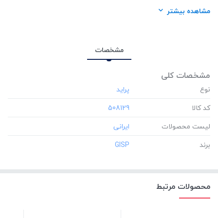
برند:
GISP
مشاهده بیشتر
مشخصات
مشخصات کلی
نوع
کد کالا
‎508129
لیست محصولات
برند
‎GISP
محصولات مرتبط