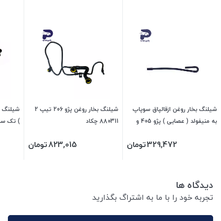
شیلنگ بخار روغن ازقالپاق سوپاپ
شیلنگ بخار روغن پژو 206 تیپ 2
شیلنگ د
به منیفولد ( عصایی ) پژو 405 و
880311 چکاد
سمند و پارس 478060 جی ای اس
329,472
تومان
823,015
تومان
پی
جی ای 
دیدگاه ها
تجربه خود را با ما به اشتراگ بگذارید