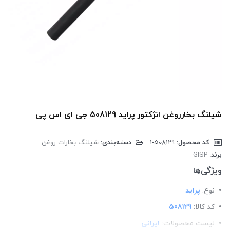
شیلنگ بخارروغن انژکتور پراید 508129 جی ای اس پی
کد محصول:
‎1-508129
دسته‌بندی:
شیلنگ بخارات روغن
برند:
GISP
ویژگی‌ها
نوع:
پراید
کد کالا:
508129
لیست محصولات:
ایرانی