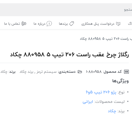
اگ
درخواست پنل همکاری
برندها
درباره ما
تماس با ما
پ 5 880958 چکاد
رگلاژ چرخ عقب راست 206 تیپ 5 880958 چکاد
کد محصول:
‎1-880958
دسته‌بندی:
سیستم ترمز
,
برند چکاد
برند:
چکاد
ویژگی‌ها
نوع:
پژو 206 تیپ 5و6
لیست محصولات:
ایرانی
برند:
چکاد