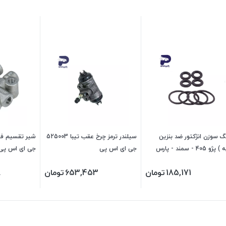
گ سوزن انژکتور ضد بنزین
سیلندر ترمز چرخ عقب تیبا 525003
(ترکیه ) پژو 405 - سمند - پارس
جی ای اس پی
جی ای اس پی
 چکاد
185,171
تومان
653,453
تومان
8