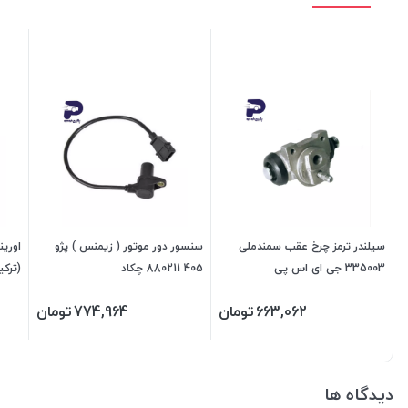
سیلندر ترمز چرخ عقب سمندملی
سنسور دور موتور ( زیمنس ) پژو
اورین
335003 جی ای اس پی
405 880211 چکاد
880459
663,062
تومان
774,964
تومان
دیدگاه ها