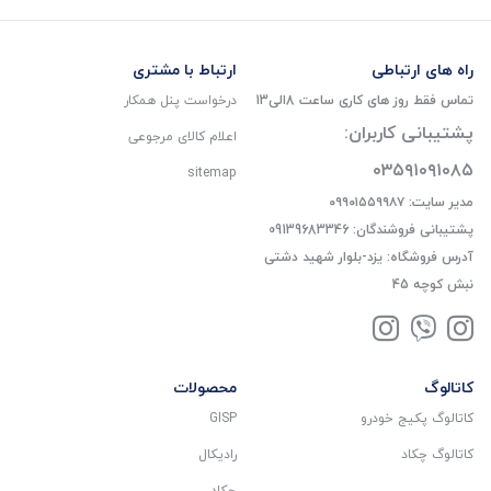
راه های ارتباطی
ارتباط با مشتری
تماس فقط روز های کاری ساعت 8الی13
درخواست پنل همکار
پشتیبانی کاربران:
اعلام کالای مرجوعی
۰۳۵۹۱۰۹۱۰۸۵
sitemap
مدیر سایت: ۰۹۹۰۱۵۵۹۹۸۷
پشتیبانی فروشندگان: 09139683346
آدرس فروشگاه: یزد-بلوار شهید دشتی
نبش کوچه 45
کاتالوگ
محصولات
کاتالوگ پکیج خودرو
GISP
کاتالوگ چکاد
رادیکال
چکاد