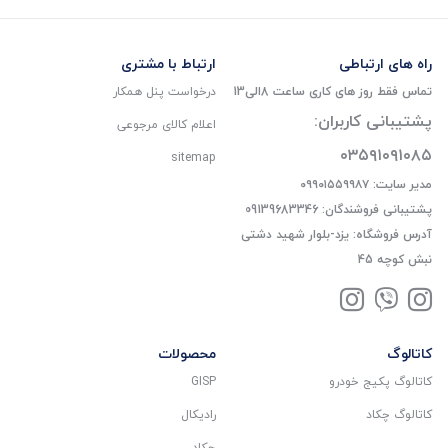
راه های ارتباطی
ارتباط با مشتری
تماس فقط روز های کاری ساعت 8الی13
درخواست پنل همکار
پشتیبانی کاربران:
اعلام کالای مرجوعی
۰۳۵۹۱۰۹۱۰۸۵
sitemap
مدیر سایت: ۰۹۹۰۱۵۵۹۹۸۷
پشتیبانی فروشندگان: 09139683346
آدرس فروشگاه: یزد-بلوار شهید دشتی
نبش کوچه 45
کاتالوگ
محصولات
کاتالوگ پکیج خودرو
GISP
کاتالوگ چکاد
رادیکال
چکاد