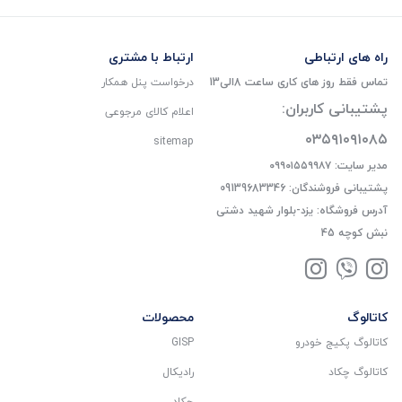
راه های ارتباطی
ارتباط با مشتری
تماس فقط روز های کاری ساعت 8الی13
درخواست پنل همکار
پشتیبانی کاربران:
اعلام کالای مرجوعی
۰۳۵۹۱۰۹۱۰۸۵
sitemap
مدیر سایت: ۰۹۹۰۱۵۵۹۹۸۷
پشتیبانی فروشندگان: 09139683346
آدرس فروشگاه: یزد-بلوار شهید دشتی
نبش کوچه 45
کاتالوگ
محصولات
کاتالوگ پکیج خودرو
GISP
کاتالوگ چکاد
رادیکال
چکاد