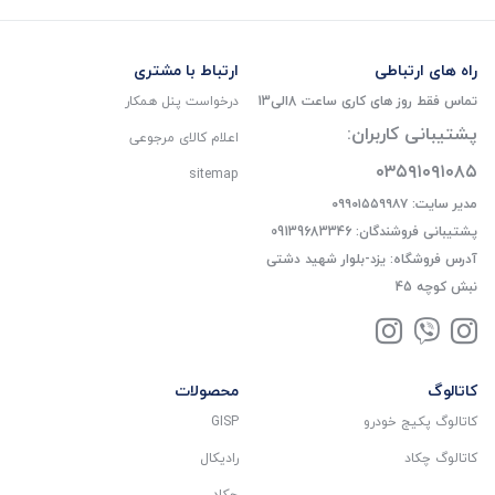
راه های ارتباطی
ارتباط با مشتری
تماس فقط روز های کاری ساعت 8الی13
درخواست پنل همکار
پشتیبانی کاربران:
اعلام کالای مرجوعی
۰۳۵۹۱۰۹۱۰۸۵
sitemap
مدیر سایت: ۰۹۹۰۱۵۵۹۹۸۷
پشتیبانی فروشندگان: 09139683346
آدرس فروشگاه: یزد-بلوار شهید دشتی
نبش کوچه 45
کاتالوگ
محصولات
کاتالوگ پکیج خودرو
GISP
کاتالوگ چکاد
رادیکال
چکاد